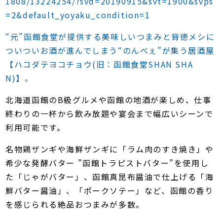
1808/13224254/?svd=20190915&svt=1900&svps
=2&default_yoyaku_condition=1
“元”函館食堂が提供する美味しいつまみと背徳メシに
ついついお酒が進んでしまう“のんべぇ”が集う居酒屋
【ハコダテヨコチョウ(旧：函館食堂SHAN SHA
N)】。
北海道函館のB級グルメや函館の地酒が楽しめ、仕事
終わりの一杯から飲み放題や宴会まで幅広いシーンで
利用可能です。
名物鶏ザンギや海鮮ザンギに「ラム肉のすき焼き」や
希少な発酵バター ”函館トラピストバター”を使用し
た「じゃがバター」、函館真昆布醤油で仕上げる「海
鮮バター醤油」、「ポークソテー」など、函館の香り
を感じられる絶品おつまみが多数。