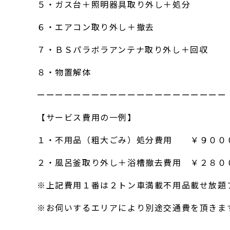
５・ガス台＋照明器具取り外し＋処分
６・エアコン取り外し＋撤去
７・ＢＳパラボラアンテナ取り外し＋回収
８・物置解体
ーーーーーーーーーーーーーーーーーーーーー
【サービス費用の一例】
１・不用品（粗大ごみ）処分費用 ￥９００
２・風呂釜取り外し＋浴槽撤去費用 ￥２８０
※上記費用１番は２トン車満載不用品載せ放題
※お伺いするエリアにより別途交通費を頂きま