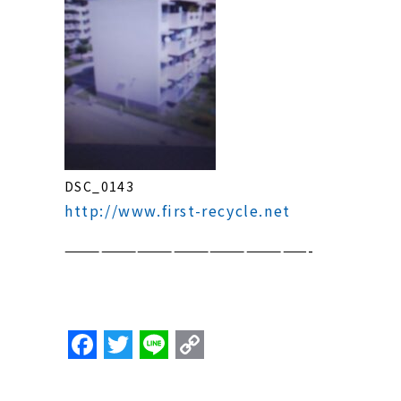
DSC_0143
http://www.first-recycle.net
————————————————————-
F
T
Li
C
a
w
n
o