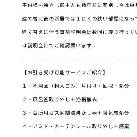
子供様も独立し御主人も数年前に死別し今は単
建て替え後の新居では１ＤＫの狭い部屋になっ
建て替えに伴う事前説明会は数回に渡り行って
は説明会にてご確認願います
ーーーーーーーーーーーーーーーーーーーーー
【お引き受け可能サービスご紹介】
１・不用品（粗大ごみ）片付け・回収・処分
２・風呂釜取り外し＋浴槽撤去
３・台所用ガス瞬間湯沸かし器＋換気扇処分
４・アミド・カーテンレール取り外し＋廃棄