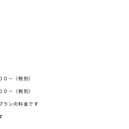
００－（税別）
００－（税別）
プランの料金です
す