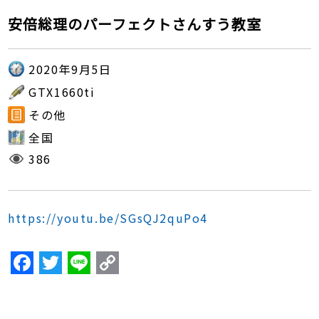
安倍総理のパーフェクトさんすう教室
2020年9月5日
GTX1660ti
その他
全国
386
https://youtu.be/SGsQJ2quPo4
F
T
Li
C
a
w
n
o
c
itt
e
p