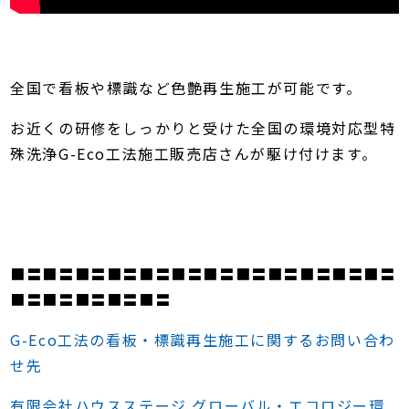
全国で看板や標識など色艶再生施工が可能です。
お近くの研修をしっかりと受けた全国の環境対応型特
殊洗浄G-Eco工法施工販売店さんが駆け付けます。
■〓■〓■〓■〓■〓■〓■〓■〓■〓■〓■〓■〓
■〓■〓■〓■〓■〓
G-Eco工法の看板・標識再生施工に関するお問い合わ
せ先
有限会社ハウスステージ グローバル・エコロジー環